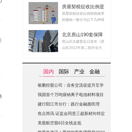
0
房屋契税征收比例是
什么？ 2022房产契
房屋契税征收比例契税税率
税最新政策
的缴纳一般分为以下几种情
况：1、面积小...
北京房山190套保障
注
租赁房面向毕业生配
房山区住建委近日发布《房
租 房源均为精装交
山区2022年第二批毕业大
付可拎包入住
学生对接保障性...
国内
国际
产业
金融
银鹏控股公司：业务交流促提升互学
互鉴共进步|世界简讯
我国首个万吨级钠离子电池材料项目
纳
在山西综改区开建
建行阳江市分行：践行金融惠民理
念-全球关注
焦点简讯:证监会同意三超新材向特定
对象发行股票的注册申请
美股航空股6日全线走低