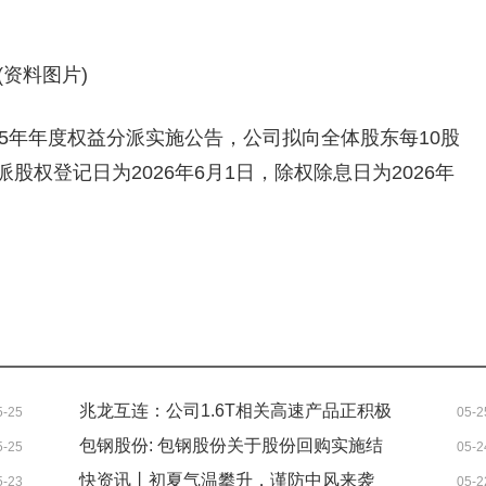
(资料图片)
25年年度权益分派实施公告，公司拟向全体股东每10股
股权登记日为2026年6月1日，除权除息日为2026年
兆龙互连：公司1.6T相关高速产品正积极
5-25
05-2
配合客户开展验证工作_快看点
包钢股份: 包钢股份关于股份回购实施结
5-25
05-2
果暨股份变动的公告
快资讯丨初夏气温攀升，谨防中风来袭
5-23
05-2