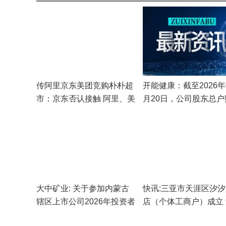
传阿里京东美团竞购朴朴超
开能健康：截至2026年
市：京东否认接触 阿里、美
月20日，公司股东总户
团暂无回应 报资讯
23,206户_播报
大中矿业: 关于参加内蒙古
快讯:三亚市天涯区汐
辖区上市公司2026年投资者
店（个体工商户）成立
网上集体接待日活动的公告
资本1万人民币