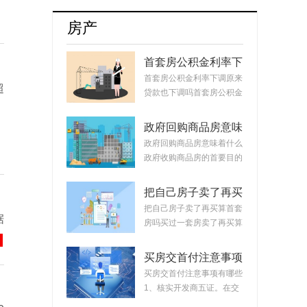
牌8月销量达17254辆占比升至55.5%
房产
首套房公积金利率下
调原来贷款也下调
首套房公积金利率下调原来
超
吗？公积金贷款会随
贷款也下调吗首套房公积金
着利率变化而变化
利率下调原来...
吗？
政府回购商品房意味
着什么？政府回购安
政府回购商品房意味着什么
置房价格如何定？
政府收购商品房的首要目的
是稳定市场。...
把自己房子卖了再买
算首套房吗？把房子
把自己房子卖了再买算首套
据
卖掉再买房子算二套
房吗买过一套房卖了再买算
吗？
首套房。简单...
买房交首付注意事项
有哪些？买房交完首
买房交首付注意事项有哪些
付款后接下来的流程
1、核实开发商五证。在交
首付时，需要先...