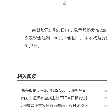
南财智讯5月25日电，佩蒂股份发布20
派发现金红利2.50元（含税）。本次权益分派
6月2日。
关键词：
股权登记日
佩蒂股份
分派
权益
现金红
相关阅读
佩蒂股份：每10股派2.50元，股权登记
0
日为6月1日 独家
南方中证稀有金属主题ETF今日起发售|
0
热闻
小鹏GX上市次日刷新年内工作日客流纪
0