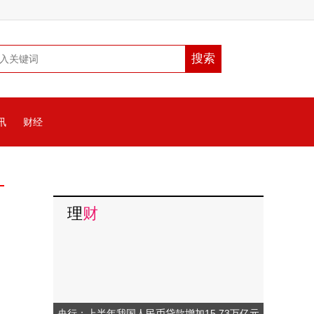
讯
财经
理
财
央行：上半年我国人民币贷款增加15.73万亿元