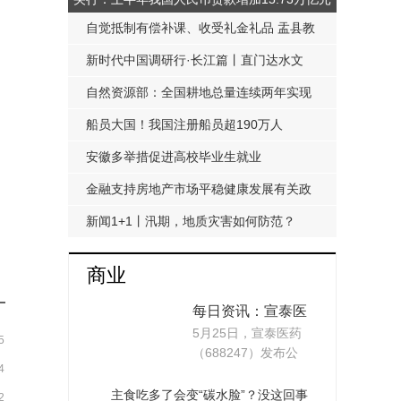
自觉抵制有偿补课、收受礼金礼品 盂县教
科局发布《工作提醒函》
新时代中国调研行·长江篇丨直门达水文
站：从靠人力蹲点到监测自动化
自然资源部：全国耕地总量连续两年实现
净增加
船员大国！我国注册船员超190万人
安徽多举措促进高校毕业生就业
金融支持房地产市场平稳健康发展有关政
策延期至明年底
新闻1+1丨汛期，地质灾害如何防范？
商业
每日资讯：宣泰医
5月25日，宣泰医药
药：“复杂制剂项
5
（688247）发布公
目”可用时间延期至
4
告，公司募投项目“复
2026年12月
杂制...
主食吃多了会变“碳水脸”？没这回事
2