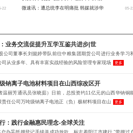
扫码阅读手机版
微速讯：遭总统李在明痛批 韩媒就涉华
5-22
05-2
假新闻道歉
：业务交流促提升互学互鉴共进步|世
控股公司董事长刘懿婷带队前往中粮集团期货公司进行业务学习
公司从业多年、具有丰富实战经验的风险管理专家现场
更多
级钠离子电池材料项目在山西综改区开
者温丽芳通讯员张晓茹）日前，总投资约11亿元的山西华钠铜
限责任公司万吨级钠离子电池正（负）极材料项目在山
更多
行：践行金融惠民理念-全球关注
客户办妥抵押登记手续并成功放款，标志着阳江市建行 "带押过