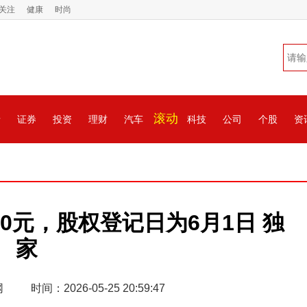
关注
健康
时尚
滚动
情
证券
投资
理财
汽车
科技
公司
个股
资
50元，股权登记日为6月1日 独
家
网
时间：2026-05-25 20:59:47