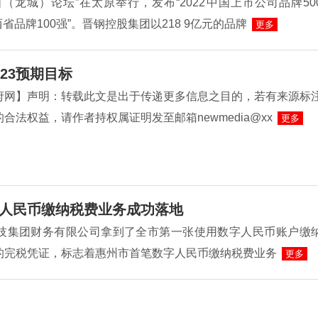
（龙城）论坛”在太原举行，发布“2022中国上市公司品牌50
山西省品牌100强”。晋钢控股集团以218 9亿元的品牌
更多
23预期目标
府网】声明：转载此文是出于传递更多信息之目的，若有来源标
合法权益，请作者持权属证明发至邮箱newmedia@xx
更多
人民币缴纳税费业务成功落地
L科技集团财务有限公司拿到了全市第一张使用数字人民币账户缴
的完税凭证，标志着惠州市首笔数字人民币缴纳税费业务
更多