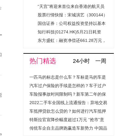
焦点消息
“天宫”将迎来首位来自香港的航天员
2
股票行情快报：宋城演艺（300144）
5月22日主力资金净卖出1207.91万元
国信证券：公司权益投资坚持以基本
_热门
面研究为基础
知行科技(01274.HK)5月21日耗资
23.83万港元回购5.91万股
东方盛虹：融资净偿还661.28万元，
融资余额15.15亿元-通讯
和
热门精选
24小时
一周
一匹马的标志是什么车？车标是马的车是
什么汽车？
汽车过户保险的手续是怎样的？车子过户
保险费用会上涨吗？
车险报事故时间限制吗？新车第二年的保
能
险怎么买？
2022二手车全国线上流通报告：异地交易
量提升超1.4倍成绝对主流
车抵押贷款怎么贷的？如何进行汽车抵押
贷款程序是怎样的？
特斯拉官宣降价幅度超过1万元 “抢市”意
图明显
传统车企自主品牌跑赢造车新势力 中国品
户