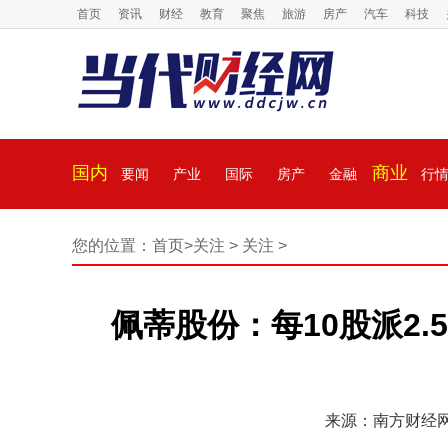
首页
资讯
财经
教育
聚焦
旅游
房产
汽车
科技
国内
商业
要闻
产业
国际
房产
金融
行
您的位置：
首页
>
关注
>
关注
>
佩蒂股份：每10股派2.
来源：南方财经