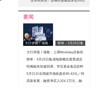
世界热资讯！晋钢控股集团荣登2022
山西省品牌十强榜单
要闻
相
大行评级丨瑞银：
榜单：3月25日集
样
上调Workday目标
成电路概念股票成
大行评级丨瑞银：上调Workday目标价
合
价至140美元，维
交量排名-每日热
持“中性”评级_每
点
至140美元，维持“中性”评级_每日热议
榜单：3月25日集成电路概念股票成交
日热议
量排名-每日热点
吃喝板块加速回调，华宝基金食品饮料
ETF（515710）跌0.78%！机构喊话：
5月21日全国碳市场收盘价80.43元／吨
龙头公司低基数下或迎触底回升
较前一日下跌1.55% 速递
高新发展：融资净买入324.2万元，融
资余额11.95亿元-视讯
杯