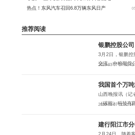
录
热点！东风汽车召回6.8万辆东风日产
0
N7、N6汽车
推荐阅读
银鹏控股公司
3月2日，银鹏
交流。中粮期货
2023-03-07 17:52:41
我国首个万吨
山西晚报讯（记
（碳能）科技有
2023-03-07 11:51:14
建行阳江市分
2月24日，随着