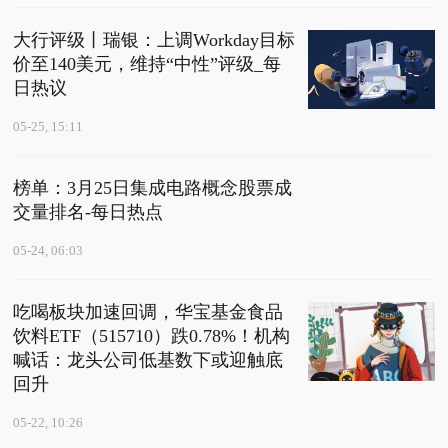
大行评级丨瑞银：上调Workday目标
价至140美元，维持“中性”评级_每
日热议
05-25, 15:11
榜单：3月25日集成电路概念股票成
交量排名-每日热点
05-24, 06:03
吃喝板块加速回调，华宝基金食品
饮料ETF（515710）跌0.78%！机构
喊话：龙头公司低基数下或迎触底
回升
05-22, 10:26