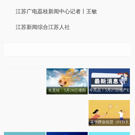
江苏广电荔枝新闻中心记者丨王敏
江苏新闻综合江苏人社
观天下！权威发布！20
每日热点:中兴通讯（00
阳谷合创汽车服务有限
快讯：现货白银日内跌
26年江苏具备招生资质
763.HK）首次回购A股
公司成立 注册资本100
幅达1.00%，现报73.89
技工院校名录出炉
支付金额约6.70亿元
万人民币
美元/盎司 今头条
今亮点！5月27日地产E
生意社：5月28日灌阳
TF华宝基金份额增加21
县宏腾萤石价格暂稳
50万份，重仓股招商蛇
口、保利发展、万科A
霭华押业信贷（01319.
HK）宣派末期股息每股