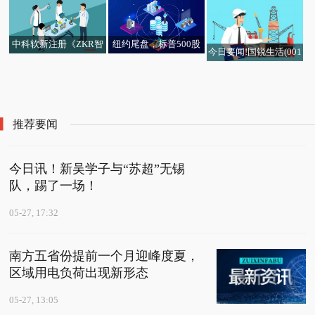
0.0115港元
中科软新注册《ZKR智
纽约尾盘，标普500股
今日要闻!国锐生活(001
能调度数学建模决策平
指期货最终涨0.24% 看
每日关注!博泰车联第一
快看点丨股票行情快
永辉确立熟食为调改第
08.HK)拟更名为"春雨医
台V1.0》项目的软件著
点
微头条丨中国再保险（0
中国碳中和(01372.HK)
季度营收同比增长超10
报：国能日新（30116
二阶段“战略高地” 最资
疗科技有限公司"
作权
1508.HK）5月27日收盘
获主要股东沙涛增持15.
0%
2）5月27日主力资金净
讯
跌2.42%，主力资金净
1万股 热门
卖出536.27万元
推荐要闻
流出271.02万港元
今日讯！新吴学子与“苏超”无锡
队，踢了一场！
05-27, 17:32
南方五省份提前一个月迎峰度夏，
区域用电负荷出现新形态
05-27, 13:05