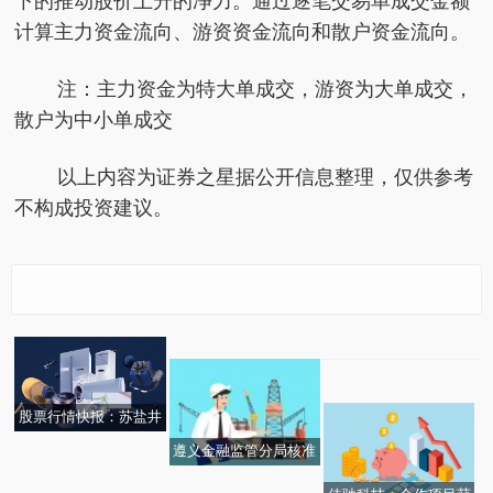
下的推动股价上升的净力。通过逐笔交易单成交金额
计算主力资金流向、游资资金流向和散户资金流向。
注：主力资金为特大单成交，游资为大单成交，
散户为中小单成交
以上内容为证券之星据公开信息整理，仅供参考
不构成投资建议。
吉林化纤：实际控制人
新华社权威快报丨全
每日看点!中国淀粉(038
将变更为吉林省国资委_
国“三夏”大规模小麦机
每日焦点!北陆药业：钆
38.HK)公布，2026年5
焦点速递
收全面展开
布醇化学原料药获CEP
月28日耗资45.89万港元
股票行情快报：苏盐井
证书
回购270万股股份
神（603299）5月28日
遵义金融监管分局核准
主力资金净买入624.60
罗敏中国民生银行股份