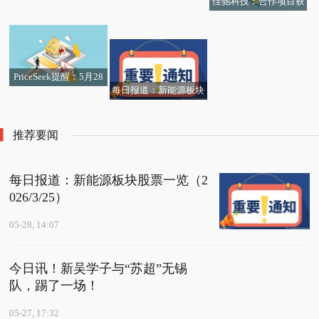
佳驰科技：合作项目获
万元-微动态
有限公司遵义分行副行
瑞银：升快手-W(01024)
生意社：5月28日华鲁
安徽省科学技术进步奖
长任职资格|快播
观天下！权威发布！20
目标价至70港元 首季业
恒升异辛醇价格下跌|今
一等奖 每日热点
每日热点:中兴通讯（00
26年江苏具备招生资质
绩符预期
日热搜
阳谷合创汽车服务有限
763.HK）首次回购A股
技工院校名录出炉
快讯：现货白银日内跌
公司成立 注册资本100
PriceSeek提醒：5月28
支付金额约6.70亿元
幅达1.00%，现报73.89
每日报道：新能源板块
万人民币
日华鲁恒升异丁醛报价
美元/盎司 今头条
股票一览（2026/3/25）
下调
推荐要闻
每日报道：新能源板块股票一览（2
026/3/25）
05-28, 14:07
今日讯！新吴学子与“苏超”无锡
队，踢了一场！
05-27, 17:32