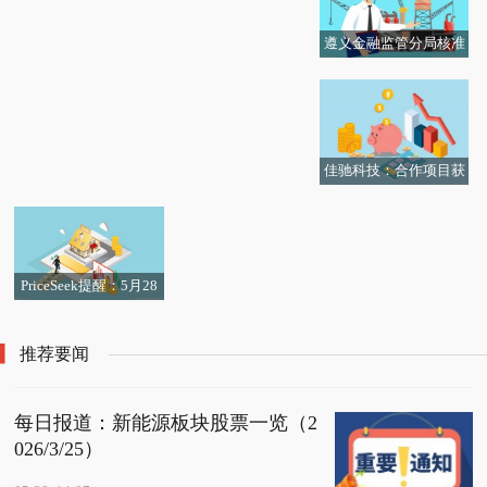
遵义金融监管分局核准
每日看点!中国淀粉(038
每日焦点!北陆药业：钆
罗敏中国民生银行股份
38.HK)公布，2026年5
布醇化学原料药获CEP
有限公司遵义分行副行
月28日耗资45.89万港元
证书
长任职资格|快播
回购270万股股份
佳驰科技：合作项目获
安徽省科学技术进步奖
一等奖 每日热点
PriceSeek提醒：5月28
日华鲁恒升异丁醛报价
下调
推荐要闻
每日报道：新能源板块股票一览（2
026/3/25）