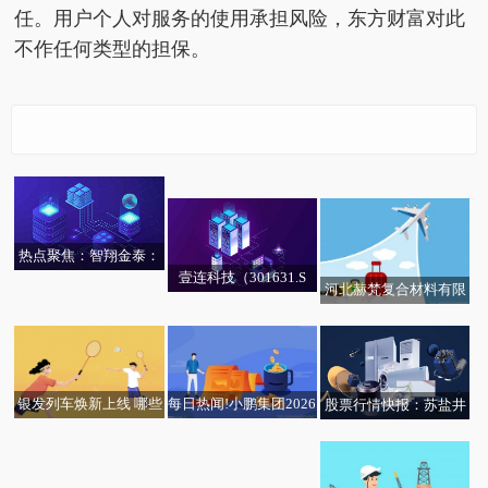
任。用户个人对服务的使用承担风险，东方财富对此
不作任何类型的担保。
5月28日科创综指ETF国
比亚迪宋Ultra DM-i上
泰基金份额增加600万
市：王朝首款搭载超级
份，重仓股海光信息、
智能体“迪迪虾”车型，
寒武纪、摩尔线程
售价12.99万元起-今日
热点聚焦：智翔金泰：
热议
壹连科技（301631.S
融资净偿还8.96万元，
河北赫梵复合材料有限
Z）新增一起对外投
融资余额1.25亿元
公司成立 注册资本10万
资，被投资公司为菏泽
人民币_观天下
壹连电子有限公司
每日热闻!小鹏集团2026
银发列车焕新上线 哪些
股票行情快报：苏盐井
吉林化纤：实际控制人
新华社权威快报丨全
年第一季度收入130.3亿
车次有优惠？这份指南
神（603299）5月28日
将变更为吉林省国资委_
国“三夏”大规模小麦机
元 净亏损扩大至17.8亿
请收好|焦点消息
主力资金净买入624.60
焦点速递
收全面展开
元
万元-微动态